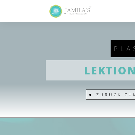
PLA
LEKTIO
◄
ZURÜCK ZU