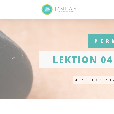
PER
LEKTION 04
◄
ZURÜCK ZU